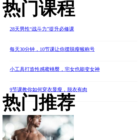
热门课程
28天男性“战斗力”提升必修课
每天30分钟，10节课让你摆脱瘦猴称号
小工具打造性感蜜桃臀，宅女也能变女神
9节课教你如何穿衣显瘦，脱衣有肉
热门推荐