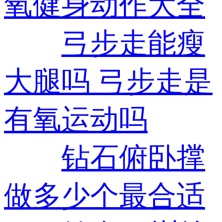
氧健身动作大全
弓步走能瘦
大腿吗 弓步走是
有氧运动吗
钻石俯卧撑
做多少个最合适