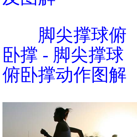
脚尖撑球俯
卧撑 - 脚尖撑球
俯卧撑动作图解