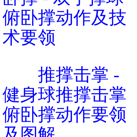
俯卧撑动作及技
术要领
推撑击掌 -
健身球推撑击掌
俯卧撑动作要领
及图解