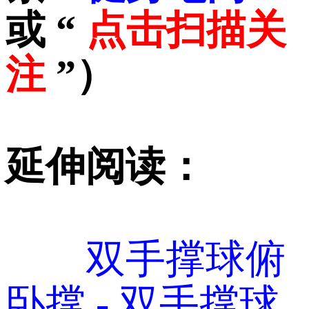
或 “
点击扫描关
注
”）
延伸阅读：
双手撑球俯
卧撑 - 双手撑球